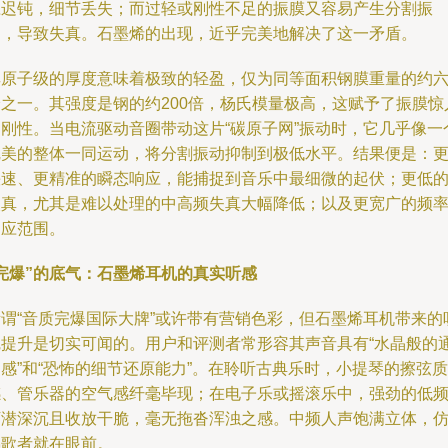
应迟钝，细节丢失；而过轻或刚性不足的振膜又容易产生分割振
动，导致失真。石墨烯的出现，近乎完美地解决了这一矛盾。
其原子级的厚度意味着极致的轻盈，仅为同等面积钢膜重量的约
分之一。其强度是钢的约200倍，杨氏模量极高，这赋予了振膜惊
的刚性。当电流驱动音圈带动这片“碳原子网”振动时，它几乎像一
完美的整体一同运动，将分割振动抑制到极低水平。结果便是：
快速、更精准的瞬态响应，能捕捉到音乐中最细微的起伏；更低
失真，尤其是难以处理的中高频失真大幅降低；以及更宽广的频
响应范围。
“完爆”的底气：石墨烯耳机的真实听感
所谓“音质完爆国际大牌”或许带有营销色彩，但石墨烯耳机带来的
觉提升是切实可闻的。用户和评测者常形容其声音具有“水晶般的
感”和“恐怖的细节还原能力”。在聆听古典乐时，小提琴的擦弦质
感、管乐器的空气感纤毫毕现；在电子乐或摇滚乐中，强劲的低
下潜深沉且收放干脆，毫无拖沓浑浊之感。中频人声饱满立体，
佛歌者就在眼前。