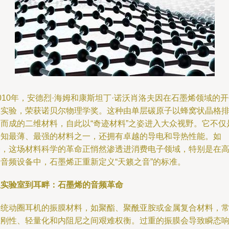
010年，安德烈·海姆和康斯坦丁·诺沃肖洛夫因在石墨烯领域的
性实验，荣获诺贝尔物理学奖。这种由单层碳原子以蜂窝状晶格
列而成的二维材料，自此以“奇迹材料”之姿进入大众视野。它不仅
已知最薄、最强的材料之一，还拥有卓越的导电和导热性能。如
今，这场材料科学的革命正悄然渗透进消费电子领域，特别是在
端音频设备中，石墨烯正重新定义“天籁之音”的标准。
从实验室到耳畔：石墨烯的音频革命
传统动圈耳机的振膜材料，如聚酯、聚酰亚胺或金属复合材料，
在刚性、轻量化和内阻尼之间艰难权衡。过重的振膜会导致瞬态