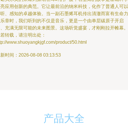
照亮应用创新的典范。它让最前沿的纳米科技，化作了普通人可
聆听、感知的卓越体验。当一副石墨烯耳机传出清澈而富有生命
的乐章时，我们听到的不仅是音乐，更是一个由单层碳原子开启
的、充满无限可能的未来图景。这场听觉盛宴，才刚刚拉开帷幕
如若转载，请注明出处：
tp://www.shuoyangkjgf.com/product/50.html
新时间：2026-08-08 03:13:53
产品大全