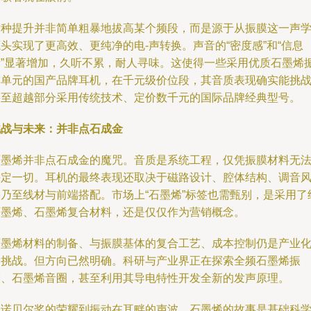
这种提升并非简单粗暴地拔高某个频段，而是源于从振膜这一声
头实现了更高效、更纯净的电-声转换。声音的“密度感”和“信息
量”显著增加，久听不累，耐人寻味。这使得一些采用优质石墨烯
膜单元的国产品牌耳机，在千元级价位段，其音质表现确实能挑
甚至超越部分采用传统技术、定价数千元的国际品牌经典型号。
挑战与未来：并非点石成金
石墨烯并非点石成金的魔咒。音质是系统工程，仅凭振膜材料无
决定一切。耳机的最终表现还取决于磁路设计、腔体结构、调音
格乃至线材与前端搭配。市场上“石墨烯”标签也需甄别，是采用了
石墨烯、石墨烯复合材料，还是仅仅作为营销概念。
石墨烯材料的制备、与振膜基体的复合工艺、成本控制仍是产业
的挑战。但方向已然明确。科研与产业界正在探索全频石墨烯振
膜、石墨烯音圈，甚至利用其导电特性开发全新的发声原理。
从诺贝尔奖的荣耀到振动在耳畔的声波，石墨烯的故事是基础科